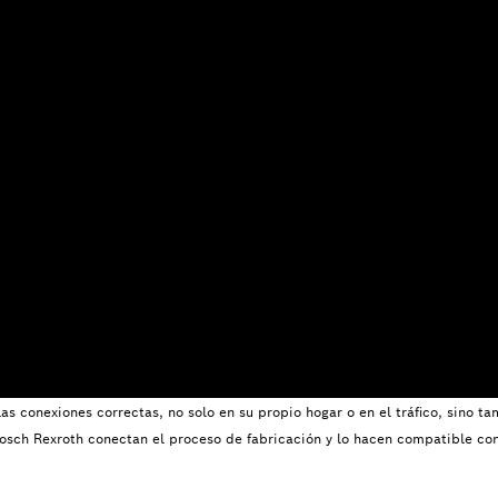
 conexiones correctas, no solo en su propio hogar o en el tráfico, sino tam
osch Rexroth conectan el proceso de fabricación y lo hacen compatible con