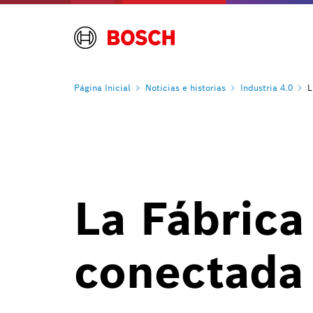
Página
Inicial
Noticias e
historias
Industria
4.0
L
La Fábrica
conectada