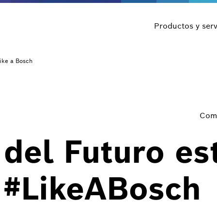
Productos y serv
ike a Bosch
Comp
 del Futuro es
 #LikeABosch