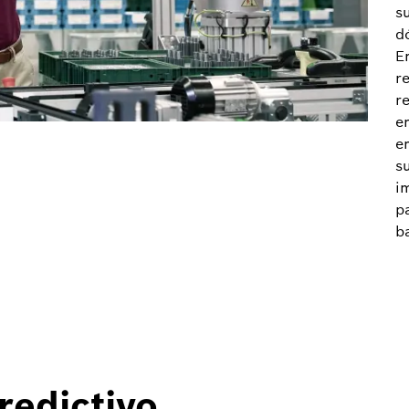
s
d
E
r
r
e
e
s
i
p
b
redictivo