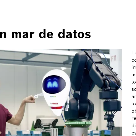
n mar de datos
La
c
i
a
l
s
a
l
o
r
d
e