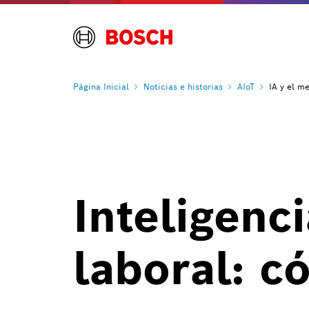
Página
Inicial
Noticias e
historias
AIoT
IA y el m
Inteligenc
laboral: c