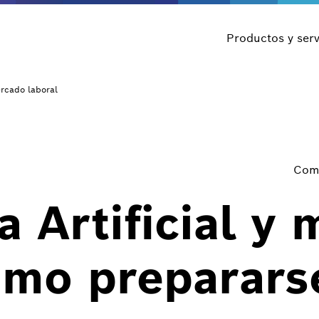
Productos y serv
ercado laboral
Comp
ia Artificial y
ómo preparars